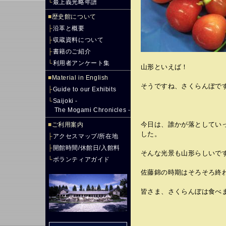
└
最上義光略年譜
■
歴史館について
├
沿革と概要
├
収蔵資料について
├
書籍のご紹介
└
利用者アンケート集
山形といえば！
■
Material in English
そうですね、さくらんぼで
├
Guide to our Exhibits
└
Saijoki -
The Mogami Chronicles -
今日は、誰かが落としてい
■
ご利用案内
した。
├
アクセスマップ/所在地
├
開館時間/休館日/入館料
そんな光景も山形らしいで
└
ボランティアガイド
佐藤錦の時期はそろそろ終
皆さま、さくらんぼは食べ