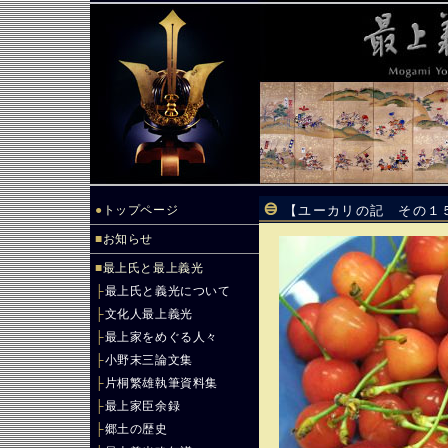
●
トップページ
【ユーカリの記 その１
■
お知らせ
■
最上氏と最上義光
├
最上氏と義光について
├
文化人最上義光
├
最上家をめぐる人々
├
小野末三論文集
├
片桐繁雄執筆資料集
├
最上家臣余録
├
郷土の歴史