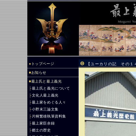
●
トップページ
【ユーカリの記 その１
■
お知らせ
■
最上氏と最上義光
├
最上氏と義光について
├
文化人最上義光
├
最上家をめぐる人々
├
小野末三論文集
├
片桐繁雄執筆資料集
├
最上家臣余録
├
郷土の歴史