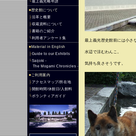
└
最上義光略年譜
■
歴史館について
├
沿革と概要
├
収蔵資料について
├
書籍のご紹介
└
利用者アンケート集
最上義光歴史館前には小さ
■
Material in English
水辺で涼むわんこ。
├
Guide to our Exhibits
└
Saijoki -
気持ち良さそうです。
The Mogami Chronicles -
■
ご利用案内
├
アクセスマップ/所在地
├
開館時間/休館日/入館料
└
ボランティアガイド