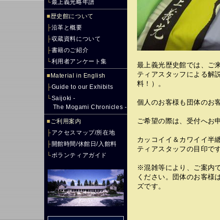
└
最上義光略年譜
■
歴史館について
├
沿革と概要
├
収蔵資料について
├
書籍のご紹介
└
利用者アンケート集
最上義光歴史館では、ご
ティアスタッフによる解
■
Material in English
料！）。
├
Guide to our Exhibits
└
Saijoki -
個人のお客様も団体のお客
The Mogami Chronicles -
ご希望の際は、受付へお
■
ご利用案内
├
アクセスマップ/所在地
カッコイイ＆カワイイ半
├
開館時間/休館日/入館料
ティアスタッフの目印で
└
ボランティアガイド
※混雑等により、ご案内
ください。団体のお客様
ズです。