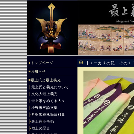
●
トップページ
【ユーカリの記 その１
■
お知らせ
■
最上氏と最上義光
├
最上氏と義光について
├
文化人最上義光
├
最上家をめぐる人々
├
小野末三論文集
├
片桐繁雄執筆資料集
├
最上家臣余録
├
郷土の歴史