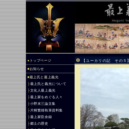
●
トップページ
【ユーカリの記 その５
■
お知らせ
■
最上氏と最上義光
├
最上氏と義光について
├
文化人最上義光
├
最上家をめぐる人々
├
小野末三論文集
├
片桐繁雄執筆資料集
├
最上家臣余録
├
郷土の歴史