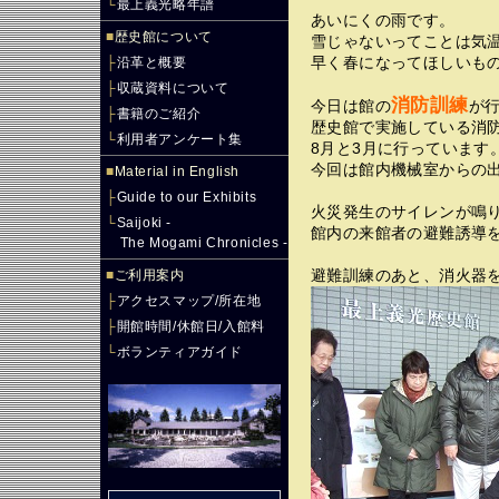
└
最上義光略年譜
あいにくの雨です。
■
歴史館について
雪じゃないってことは気
├
沿革と概要
早く春になってほしいも
├
収蔵資料について
消防訓練
今日は館の
が
├
書籍のご紹介
歴史館で実施している消防
└
利用者アンケート集
8月と3月に行っています
今回は館内機械室からの
■
Material in English
├
Guide to our Exhibits
火災発生のサイレンが鳴
└
Saijoki -
館内の来館者の避難誘導
The Mogami Chronicles -
■
ご利用案内
避難訓練のあと、消火器
├
アクセスマップ/所在地
├
開館時間/休館日/入館料
└
ボランティアガイド