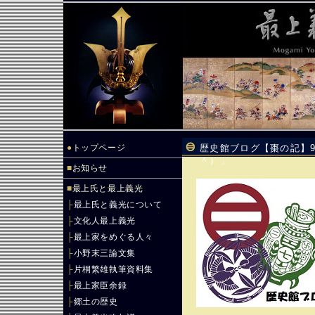
●
トップページ
歴史館ブログ【棗の記】9
＾）」
■
お知らせ
■
最上氏と最上義光
├
最上氏と義光について
├
文化人最上義光
├
最上家をめぐる人々
├
小野末三論文集
├
片桐繁雄執筆資料集
├
最上家臣余録
├
郷土の歴史