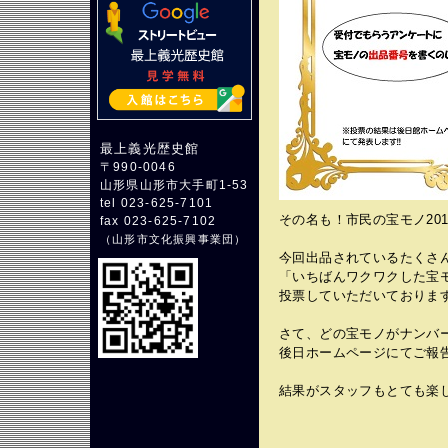
最上義光歴史館
〒990-0046
山形県山形市大手町1-53
tel 023-625-7101
その名も！市民の宝モノ201
fax 023-625-7102
（
山形市文化振興事業団
）
今回出品されているたくさ
「いちばんワクワクした宝
投票していただいておりま
さて、どの宝モノがナンバ
後日ホームページにてご報
結果がスタッフもとても楽