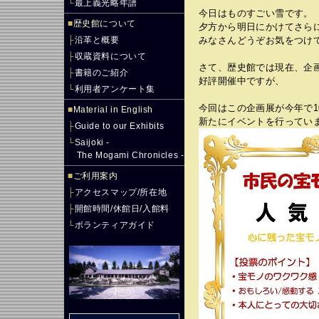
└
最上義光略年譜
今日はものすごい雪です。
■
歴史館について
夕方から明日にかけてさら
├
沿革と概要
みなさんどうぞお気をつけ
├
収蔵資料について
さて、歴史館では現在、企画
├
書籍のご紹介
好評開催中ですが、
└
利用者アンケート集
今回はこの企画展が今年で1
■
Material in English
新たにイベントを行ってい
├
Guide to our Exhibits
└
Saijoki -
The Mogami Chronicles -
■
ご利用案内
├
アクセスマップ/所在地
├
開館時間/休館日/入館料
└
ボランティアガイド