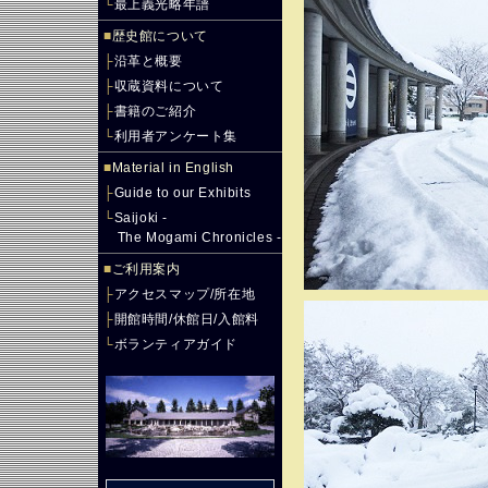
└
最上義光略年譜
■
歴史館について
├
沿革と概要
├
収蔵資料について
├
書籍のご紹介
└
利用者アンケート集
■
Material in English
├
Guide to our Exhibits
└
Saijoki -
The Mogami Chronicles -
■
ご利用案内
├
アクセスマップ/所在地
├
開館時間/休館日/入館料
└
ボランティアガイド