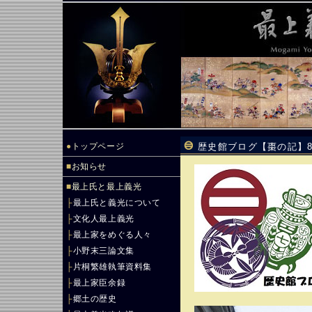
●
トップページ
歴史館ブログ【棗の記】8
■
お知らせ
■
最上氏と最上義光
├
最上氏と義光について
├
文化人最上義光
├
最上家をめぐる人々
├
小野末三論文集
├
片桐繁雄執筆資料集
├
最上家臣余録
├
郷土の歴史