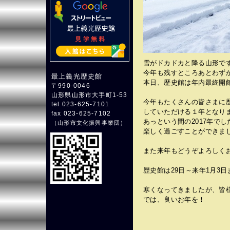
雪がドカドカと降る山形で
今年も残すところあとわず
最上義光歴史館
本日、歴史館は年内最終開
〒990-0046
山形県山形市大手町1-53
今年もたくさんの皆さまに
tel 023-625-7101
していただける１年となり
fax 023-625-7102
あっという間の2017年でし
（
山形市文化振興事業団
）
楽しく過ごすことができま
また来年もどうぞよろしく
歴史館は29日～来年1月3
寒くなってきましたが、皆
では、良いお年を！