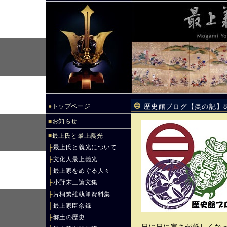
●
トップページ
歴史館ブログ【棗の記】8
■
お知らせ
■
最上氏と最上義光
├
最上氏と義光について
├
文化人最上義光
├
最上家をめぐる人々
├
小野末三論文集
├
片桐繁雄執筆資料集
├
最上家臣余録
├
郷土の歴史