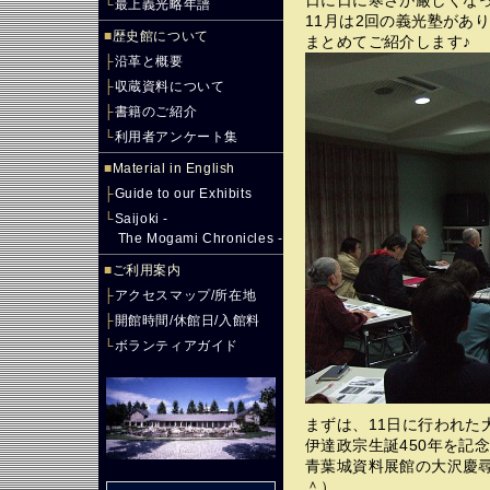
日に日に寒さが厳しくな
└
最上義光略年譜
11月は2回の義光塾があ
■
歴史館について
まとめてご紹介します♪
├
沿革と概要
├
収蔵資料について
├
書籍のご紹介
└
利用者アンケート集
■
Material in English
├
Guide to our Exhibits
└
Saijoki -
The Mogami Chronicles -
■
ご利用案内
├
アクセスマップ/所在地
├
開館時間/休館日/入館料
└
ボランティアガイド
まずは、11日に行われた
伊達政宗生誕450年を記
青葉城資料展館の大沢慶
＾）