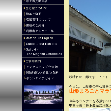
└
最上義光略年譜
■
歴史館について
├
沿革と概要
├
収蔵資料について
├
書籍のご紹介
└
利用者アンケート集
■
Material in English
├
Guide to our Exhibits
└
Saijoki -
The Mogami Chronicles -
■
ご利用案内
├
アクセスマップ/所在地
├
開館時間/休館日/入館料
秋晴れの山形です（＾＾）
└
ボランティアガイド
今日は、山形市の中心部を
山形まるごとマラ
今年もランナーを応援すべ
甲冑を着て最上義光武将隊