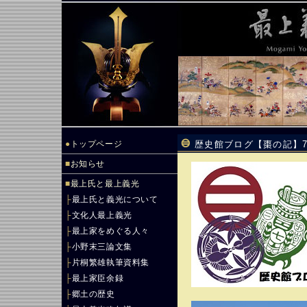
●
トップページ
歴史館ブログ【棗の記】7
■
お知らせ
■
最上氏と最上義光
├
最上氏と義光について
├
文化人最上義光
├
最上家をめぐる人々
├
小野末三論文集
├
片桐繁雄執筆資料集
├
最上家臣余録
├
郷土の歴史