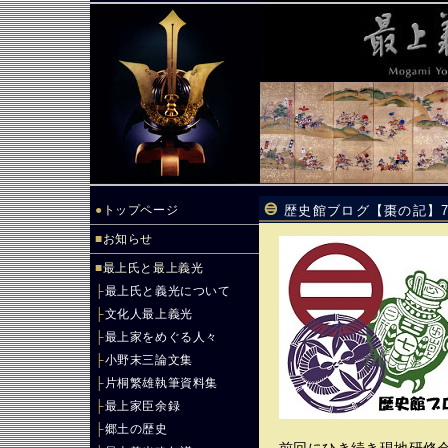
●
トップページ
歴史館ブログ【棗の記】7
■
お知らせ
■
最上氏と最上義光
├
最上氏と義光について
├
文化人最上義光
├
最上家をめぐる人々
├
小野末三論文集
├
片桐繁雄執筆資料集
├
最上家臣余録
├
郷土の歴史