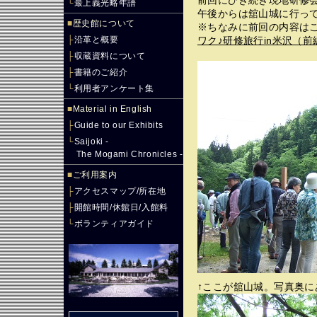
前回にひき続き現地研修
└
最上義光略年譜
午後からは舘山城に行っ
■
歴史館について
※ちなみに前回の内容は
├
沿革と概要
ワク♪研修旅行in米沢（前
├
収蔵資料について
├
書籍のご紹介
└
利用者アンケート集
■
Material in English
├
Guide to our Exhibits
└
Saijoki -
The Mogami Chronicles -
■
ご利用案内
├
アクセスマップ/所在地
├
開館時間/休館日/入館料
└
ボランティアガイド
↑ここが舘山城。写真奥