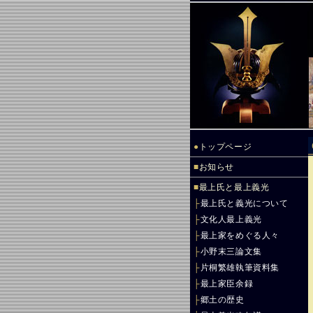
●
トップページ
■
お知らせ
■
最上氏と最上義光
├
最上氏と義光について
├
文化人最上義光
├
最上家をめぐる人々
├
小野末三論文集
├
片桐繁雄執筆資料集
├
最上家臣余録
├
郷土の歴史