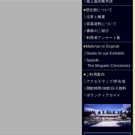
└
最上義光略年譜
■
歴史館について
├
沿革と概要
├
収蔵資料について
├
書籍のご紹介
└
利用者アンケート集
■
Material in English
├
Guide to our Exhibits
└
Saijoki -
The Mogami Chronicles -
■
ご利用案内
├
アクセスマップ/所在地
├
開館時間/休館日/入館料
└
ボランティアガイド