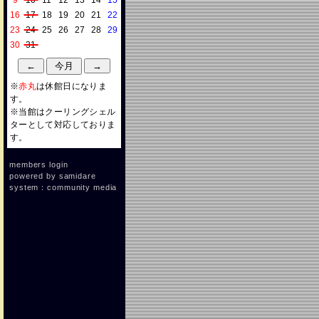
9
10
11
12
13
14
15
16
17
18
19
20
21
22
23
24
25
26
27
28
29
30
31
※
赤丸
は休館日になりま
す。
※当館はクーリングシェル
ターとして対応しておりま
す。
members login
powered by
samidare
system：community media