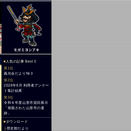
■
人気の記事 Best 3
第1位
義光会だより№３
第2位
2026年6月 利用者アンケー
ト集計結果
第3位
令和８年度山形市巡回展示
「発掘された山形市の遺
跡」
■
ダウンロード
├
歴史館だより