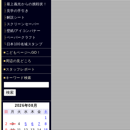
├
最上義光からの挑戦状！
├
見学の手引き
├
解説シート
├
スクリーンセーバー
├
壁紙/アイコンバナー
├
ペーパークラフト
└
日本100名城スタンプ
■
こどもページへGO！
■
周辺の見どころ
■
スタッフレポート
■
キーワード検索
2026年08月
日
月
火
水
木
金
土
1
2
3
4
5
6
7
8