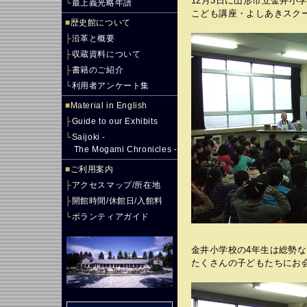
12月3日に山形市立金井小
└
最上義光略年譜
こども講座・よしあきスク
■
歴史館について
├
沿革と概要
├
収蔵資料について
├
書籍のご紹介
└
利用者アンケート集
■
Material in English
├
Guide to our Exhibits
└
Saijoki -
The Mogami Chronicles -
■
ご利用案内
├
アクセスマップ/所在地
├
開館時間/休館日/入館料
└
ボランティアガイド
金井小学校の4年生は総勢な
たくさんの子どもたちにお