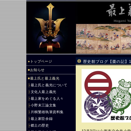
●
トップページ
歴史館ブログ【棗の記】
■
お知らせ
■
最上氏と最上義光
├
最上氏と義光について
├
文化人最上義光
├
最上家をめぐる人々
├
小野末三論文集
├
片桐繁雄執筆資料集
├
最上家臣余録
├
郷土の歴史