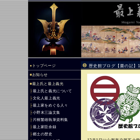
●
トップページ
歴史館ブログ【棗の記】
■
お知らせ
■
最上氏と最上義光
├
最上氏と義光について
├
文化人最上義光
├
最上家をめぐる人々
├
小野末三論文集
├
片桐繁雄執筆資料集
├
最上家臣余録
├
郷土の歴史