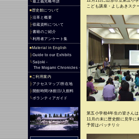
12月1日に山形市立第五小
└
最上義光略年譜
こども講座・よしあきスク
■
歴史館について
├
沿革と概要
├
収蔵資料について
├
書籍のご紹介
└
利用者アンケート集
■
Material in English
├
Guide to our Exhibits
└
Saijoki -
The Mogami Chronicles -
■
ご利用案内
├
アクセスマップ/所在地
├
開館時間/休館日/入館料
└
ボランティアガイド
第五小学校4年生の皆さんは
11月の末に歴史館に見学に
予習はバッチリ☆