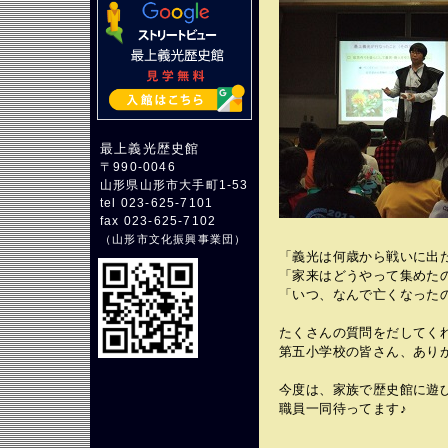
最上義光歴史館
〒990-0046
山形県山形市大手町1-53
tel 023-625-7101
fax 023-625-7102
（
山形市文化振興事業団
）
「義光は何歳から戦いに出
「家来はどうやって集めた
「いつ、なんで亡くなった
たくさんの質問をだしてく
第五小学校の皆さん、あり
今度は、家族で歴史館に遊
職員一同待ってます♪