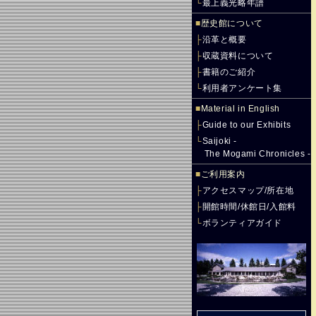
└
最上義光略年譜
■
歴史館について
├
沿革と概要
├
収蔵資料について
├
書籍のご紹介
└
利用者アンケート集
■
Material in English
├
Guide to our Exhibits
└
Saijoki -
The Mogami Chronicles -
■
ご利用案内
├
アクセスマップ/所在地
├
開館時間/休館日/入館料
└
ボランティアガイド