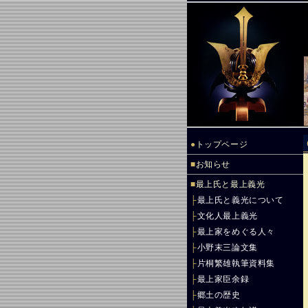
●
トップページ
■
お知らせ
■
最上氏と最上義光
├
最上氏と義光について
├
文化人最上義光
├
最上家をめぐる人々
├
小野末三論文集
├
片桐繁雄執筆資料集
├
最上家臣余録
├
郷土の歴史