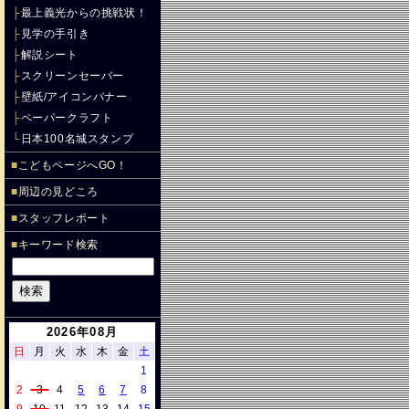
├
最上義光からの挑戦状！
├
見学の手引き
├
解説シート
├
スクリーンセーバー
├
壁紙/アイコンバナー
├
ペーパークラフト
└
日本100名城スタンプ
■
こどもページへGO！
■
周辺の見どころ
■
スタッフレポート
■
キーワード検索
2026年08月
日
月
火
水
木
金
土
1
2
3
4
5
6
7
8