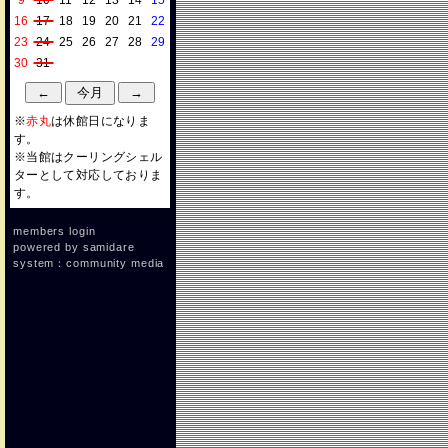
9
10
11
12
13
14
15
16
17
18
19
20
21
22
23
24
25
26
27
28
29
30
31
※
赤丸
は休館日になりま
す。
※当館はクーリングシェル
ターとして対応しておりま
す。
members login
powered by
samidare
system：community media