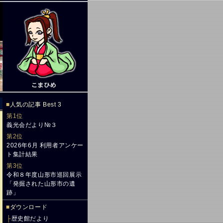
■
人気の記事 Best 3
第1位
義光会だより№３
第2位
2026年6月 利用者アンケー
ト集計結果
第3位
令和８年度山形市巡回展示
「発掘された山形市の遺
跡」
■
ダウンロード
├
歴史館だより