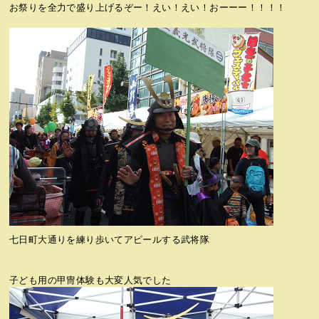
お祭りを全力で盛り上げるぞー！えい！えい！おーーー！！！！
七日町大通りを練り歩いてアピールする武将隊
子ども用の甲冑体験も大変人気でした