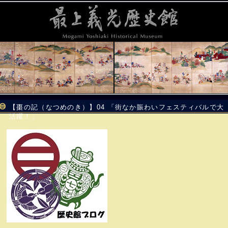
【棗の記（なつめのき）】04 「街なか賑わいフェスティバルで大
活躍！」