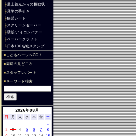
├
最上義光からの挑戦状！
├
見学の手引き
├
解説シート
├
スクリーンセーバー
├
壁紙/アイコンバナー
├
ペーパークラフト
└
日本100名城スタンプ
■
こどもページへGO！
■
周辺の見どころ
■
スタッフレポート
■
キーワード検索
2026年08月
日
月
火
水
木
金
土
1
2
3
4
5
6
7
8