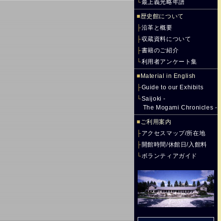
└
最上義光略年譜
■
歴史館について
├
沿革と概要
├
収蔵資料について
├
書籍のご紹介
└
利用者アンケート集
■
Material in English
├
Guide to our Exhibits
└
Saijoki -
The Mogami Chronicles -
■
ご利用案内
├
アクセスマップ/所在地
├
開館時間/休館日/入館料
└
ボランティアガイド