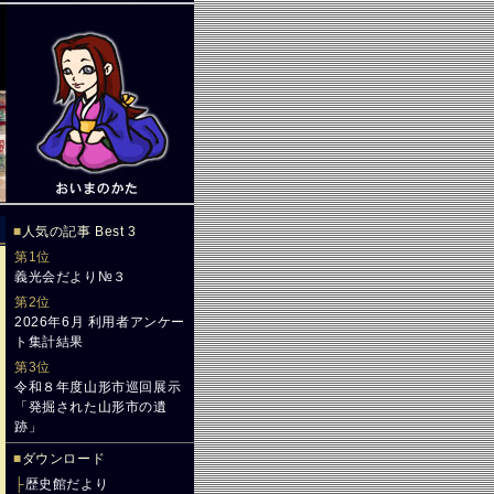
■
人気の記事 Best 3
第1位
義光会だより№３
第2位
2026年6月 利用者アンケー
ト集計結果
第3位
令和８年度山形市巡回展示
「発掘された山形市の遺
跡」
■
ダウンロード
├
歴史館だより