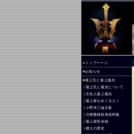
●
トップページ
■
お知らせ
■
最上氏と最上義光
├
最上氏と義光について
├
文化人最上義光
├
最上家をめぐる人々
├
小野末三論文集
├
片桐繁雄執筆資料集
├
最上家臣余録
├
郷土の歴史