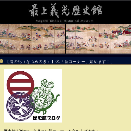
【棗の記（なつめのき）】01「新コーナー、始めます！」