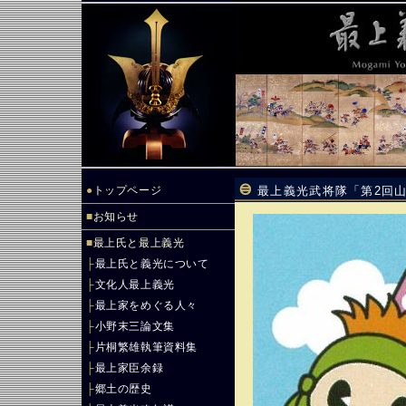
●
トップページ
最上義光武将隊「第2回山
■
お知らせ
■
最上氏と最上義光
├
最上氏と義光について
├
文化人最上義光
├
最上家をめぐる人々
├
小野末三論文集
├
片桐繁雄執筆資料集
├
最上家臣余録
├
郷土の歴史