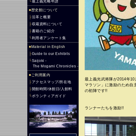
└
最上義光略年譜
■
歴史館について
├
沿革と概要
├
収蔵資料について
├
書籍のご紹介
└
利用者アンケート集
■
Material in English
├
Guide to our Exhibits
└
Saijoki -
The Mogami Chronicles -
■
ご利用案内
最上義光武将隊が2014年1
├
アクセスマップ/所在地
マラソン」に激励のため自
├
開館時間/休館日/入館料
の初陣です!!
└
ボランティアガイド
ランナーたちを激励!!