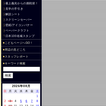
├
最上義光からの挑戦状！
├
見学の手引き
├
解説シート
├
スクリーンセーバー
├
壁紙/アイコンバナー
├
ペーパークラフト
└
日本100名城スタンプ
■
こどもページへGO！
■
周辺の見どころ
■
スタッフレポート
■
キーワード検索
2026年08月
日
月
火
水
木
金
土
1
2
3
4
5
6
7
8