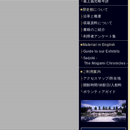
└
最上義光略年譜
■
歴史館について
├
沿革と概要
├
収蔵資料について
├
書籍のご紹介
└
利用者アンケート集
■
Material in English
├
Guide to our Exhibits
└
Saijoki -
The Mogami Chronicles -
■
ご利用案内
├
アクセスマップ/所在地
├
開館時間/休館日/入館料
└
ボランティアガイド