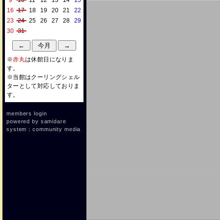
9
10
11
12
13
14
15
16
17
18
19
20
21
22
23
24
25
26
27
28
29
30
31
※
赤丸
は休館日になりま
す。
※当館はクーリングシェル
ターとして対応しておりま
す。
members login
powered by
samidare
system：community media