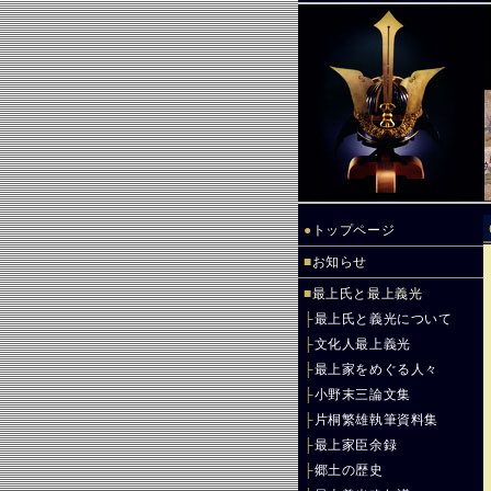
●
トップページ
■
お知らせ
■
最上氏と最上義光
├
最上氏と義光について
├
文化人最上義光
├
最上家をめぐる人々
├
小野末三論文集
├
片桐繁雄執筆資料集
├
最上家臣余録
├
郷土の歴史