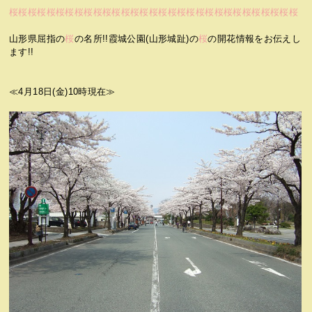
桜桜桜桜桜桜桜桜桜桜桜桜桜桜桜桜桜桜桜桜桜桜桜桜桜桜桜桜桜桜桜
山形県屈指の
桜
の名所!!霞城公園(山形城趾)の
桜
の開花情報をお伝えし
ます!!
≪4月18日(金)10時現在≫