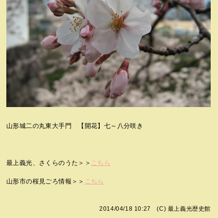
山形城二の丸東大手門 【開花】七～八分咲き
最上義光、さくらのうた＞＞
こちら
山形市の桜見ごろ情報＞＞
こちら
2014/04/18 10:27 (C)
最上義光歴史館