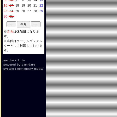
9
10
11
12
13
14
15
16
17
18
19
20
21
22
23
24
25
26
27
28
29
30
31
※
赤丸
は休館日になりま
す。
※当館はクーリングシェル
ターとして対応しておりま
す。
members login
powered by
samidare
system：community media