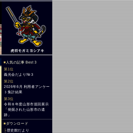
■
人気の記事 Best 3
第1位
義光会だより№３
第2位
2026年6月 利用者アンケー
ト集計結果
第3位
令和８年度山形市巡回展示
「発掘された山形市の遺
跡」
■
ダウンロード
├
歴史館だより