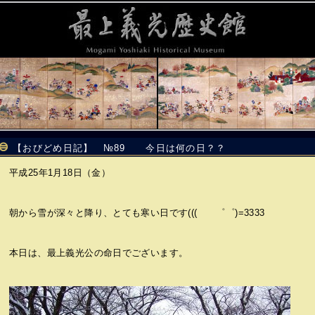
【おびどめ日記】 №89 今日は何の日？？
平成25年1月18日（金）
朝から雪が深々と降り、とても寒い日です((( ゜゜)=3333
本日は、最上義光公の命日でございます。