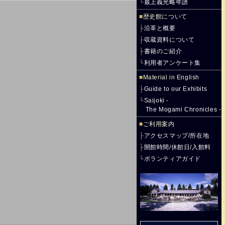
└
最上義光略年譜
■
歴史館について
├
沿革と概要
├
収蔵資料について
├
書籍のご紹介
└
利用者アンケート集
■
Material in English
├
Guide to our Exhibits
└
Saijoki -
The Mogami Chronicles -
■
ご利用案内
├
アクセスマップ/所在地
├
開館時間/休館日/入館料
└
ボランティアガイド