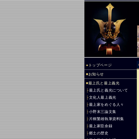
●
トップページ
■
お知らせ
■
最上氏と最上義光
├
最上氏と義光について
├
文化人最上義光
├
最上家をめぐる人々
├
小野末三論文集
├
片桐繁雄執筆資料集
├
最上家臣余録
├
郷土の歴史