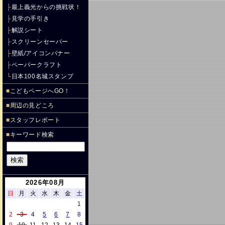
├
最上義光からの挑戦状！
├
見学の手引き
├
解説シート
├
スクリーンセーバー
├
壁紙/アイコンバナー
├
ペーパークラフト
└
日本100名城スタンプ
■
こどもページへGO！
■
周辺の見どころ
■
スタッフレポート
■
キーワード検索
2026年08月
日
月
火
水
木
金
土
1
2
3
4
5
6
7
8