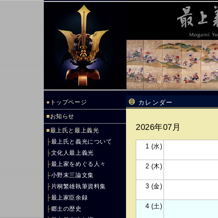
●
トップページ
カレンダー
■
お知らせ
2026年07月
■
最上氏と最上義光
├
最上氏と義光について
1 (水)
├
文化人最上義光
├
最上家をめぐる人々
2 (木)
├
小野末三論文集
3 (金)
├
片桐繁雄執筆資料集
├
最上家臣余録
4 (土)
├
郷土の歴史