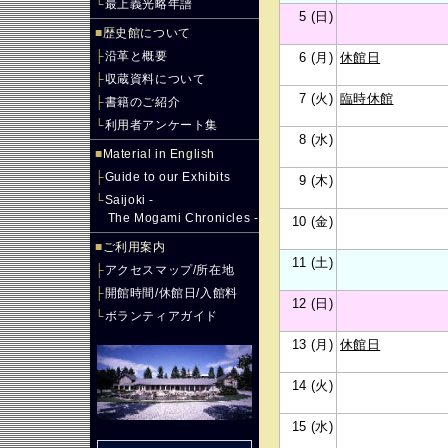
└
最上義光略年譜
5 (日)
■
歴史館について
├
沿革と概要
6 (月)
休館日
├
収蔵資料について
7 (火)
臨時休館
├
書籍のご紹介
└
利用者アンケート集
8 (水)
■
Material in English
├
Guide to our Exhibits
9 (木)
└
Saijoki -
The Mogami Chronicles -
10 (金)
■
ご利用案内
11 (土)
├
アクセスマップ/所在地
├
開館時間/休館日/入館料
12 (日)
└
ボランティアガイド
13 (月)
休館日
14 (火)
15 (水)