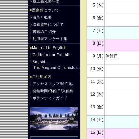
└
最上義光略年譜
5 (木)
■
歴史館について
├
沿革と概要
6 (金)
├
収蔵資料について
7 (土)
├
書籍のご紹介
└
利用者アンケート集
8 (日)
■
Material in English
├
Guide to our Exhibits
9 (月)
休館日
└
Saijoki -
The Mogami Chronicles -
10 (火)
■
ご利用案内
11 (水)
├
アクセスマップ/所在地
├
開館時間/休館日/入館料
12 (木)
└
ボランティアガイド
13 (金)
14 (土)
15 (日)