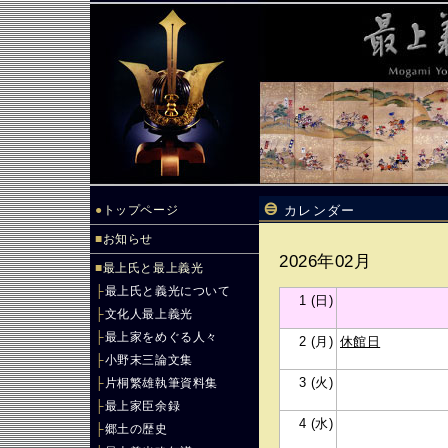
●
トップページ
カレンダー
■
お知らせ
2026年02月
■
最上氏と最上義光
├
最上氏と義光について
1 (日)
├
文化人最上義光
├
最上家をめぐる人々
2 (月)
休館日
├
小野末三論文集
3 (火)
├
片桐繁雄執筆資料集
├
最上家臣余録
4 (水)
├
郷土の歴史