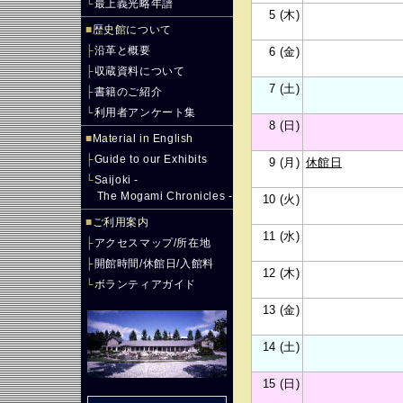
└
最上義光略年譜
5 (木)
■
歴史館について
├
沿革と概要
6 (金)
├
収蔵資料について
7 (土)
├
書籍のご紹介
└
利用者アンケート集
8 (日)
■
Material in English
├
Guide to our Exhibits
9 (月)
休館日
└
Saijoki -
The Mogami Chronicles -
10 (火)
■
ご利用案内
11 (水)
├
アクセスマップ/所在地
├
開館時間/休館日/入館料
12 (木)
└
ボランティアガイド
13 (金)
14 (土)
15 (日)