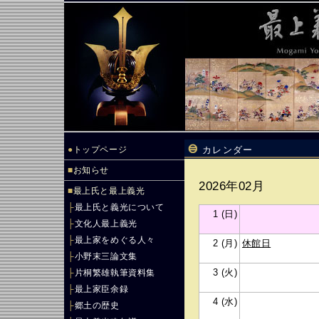
●
トップページ
カレンダー
■
お知らせ
2026年02月
■
最上氏と最上義光
├
最上氏と義光について
1 (日)
├
文化人最上義光
├
最上家をめぐる人々
2 (月)
休館日
├
小野末三論文集
3 (火)
├
片桐繁雄執筆資料集
├
最上家臣余録
4 (水)
├
郷土の歴史