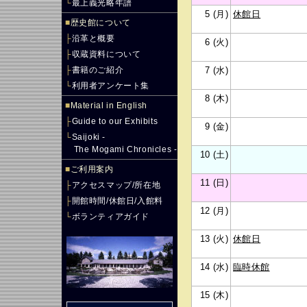
└
最上義光略年譜
5 (月)
休館日
■
歴史館について
├
沿革と概要
6 (火)
├
収蔵資料について
├
書籍のご紹介
7 (水)
└
利用者アンケート集
8 (木)
■
Material in English
├
Guide to our Exhibits
9 (金)
└
Saijoki -
The Mogami Chronicles -
10 (土)
■
ご利用案内
11 (日)
├
アクセスマップ/所在地
├
開館時間/休館日/入館料
12 (月)
└
ボランティアガイド
13 (火)
休館日
14 (水)
臨時休館
15 (木)