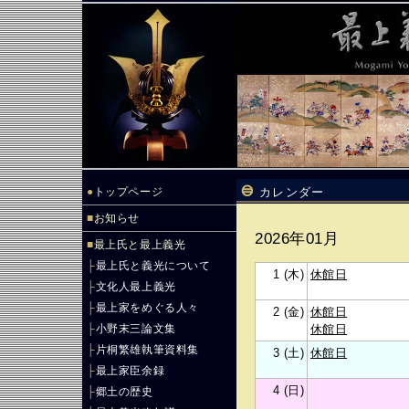
●
トップページ
カレンダー
■
お知らせ
2026年01月
■
最上氏と最上義光
├
最上氏と義光について
1 (木)
休館日
├
文化人最上義光
├
最上家をめぐる人々
2 (金)
休館日
├
小野末三論文集
休館日
├
片桐繁雄執筆資料集
3 (土)
休館日
├
最上家臣余録
4 (日)
├
郷土の歴史