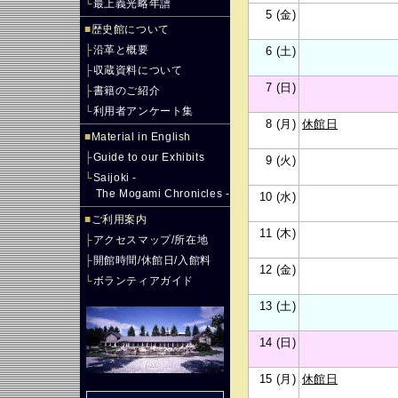
└
最上義光略年譜
5 (金)
■
歴史館について
├
沿革と概要
6 (土)
├
収蔵資料について
7 (日)
├
書籍のご紹介
└
利用者アンケート集
8 (月)
休館日
■
Material in English
├
Guide to our Exhibits
9 (火)
└
Saijoki -
The Mogami Chronicles -
10 (水)
■
ご利用案内
11 (木)
├
アクセスマップ/所在地
├
開館時間/休館日/入館料
12 (金)
└
ボランティアガイド
13 (土)
14 (日)
15 (月)
休館日