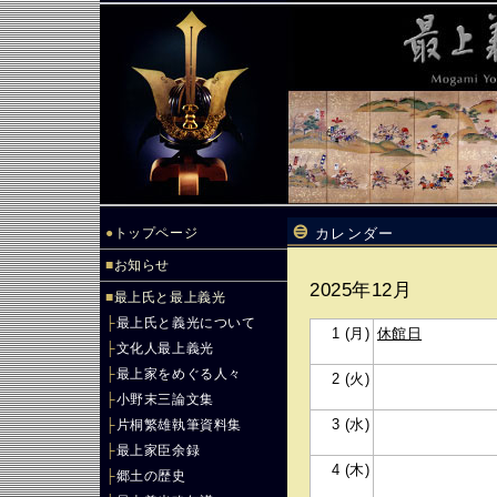
●
トップページ
カレンダー
■
お知らせ
2025年12月
■
最上氏と最上義光
├
最上氏と義光について
1 (月)
休館日
├
文化人最上義光
├
最上家をめぐる人々
2 (火)
├
小野末三論文集
3 (水)
├
片桐繁雄執筆資料集
├
最上家臣余録
4 (木)
├
郷土の歴史