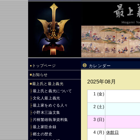
●
トップページ
カレンダー
■
お知らせ
2025年08月
■
最上氏と最上義光
├
最上氏と義光について
1 (金)
├
文化人最上義光
├
最上家をめぐる人々
2 (土)
├
小野末三論文集
3 (日)
├
片桐繁雄執筆資料集
├
最上家臣余録
4 (月)
休館日
├
郷土の歴史