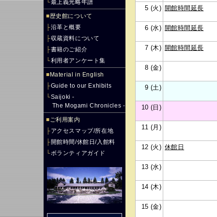
└
最上義光略年譜
5 (火)
開館時間延長
■
歴史館について
├
沿革と概要
6 (水)
開館時間延長
├
収蔵資料について
7 (木)
開館時間延長
├
書籍のご紹介
└
利用者アンケート集
8 (金)
■
Material in English
├
Guide to our Exhibits
9 (土)
└
Saijoki -
The Mogami Chronicles -
10 (日)
■
ご利用案内
11 (月)
├
アクセスマップ/所在地
├
開館時間/休館日/入館料
12 (火)
休館日
└
ボランティアガイド
13 (水)
14 (木)
15 (金)