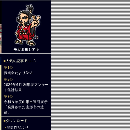
■
人気の記事 Best 3
第1位
義光会だより№３
第2位
2026年6月 利用者アンケー
ト集計結果
第3位
令和８年度山形市巡回展示
「発掘された山形市の遺
跡」
■
ダウンロード
├
歴史館だより