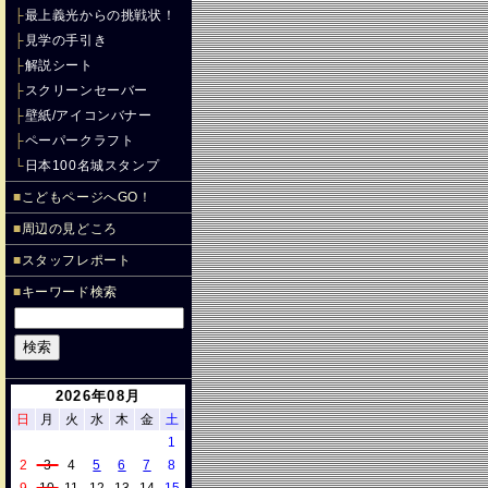
├
最上義光からの挑戦状！
├
見学の手引き
├
解説シート
├
スクリーンセーバー
├
壁紙/アイコンバナー
├
ペーパークラフト
└
日本100名城スタンプ
■
こどもページへGO！
■
周辺の見どころ
■
スタッフレポート
■
キーワード検索
2026年08月
日
月
火
水
木
金
土
1
2
3
4
5
6
7
8