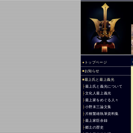
●
トップページ
■
お知らせ
■
最上氏と最上義光
├
最上氏と義光について
├
文化人最上義光
├
最上家をめぐる人々
├
小野末三論文集
├
片桐繁雄執筆資料集
├
最上家臣余録
├
郷土の歴史