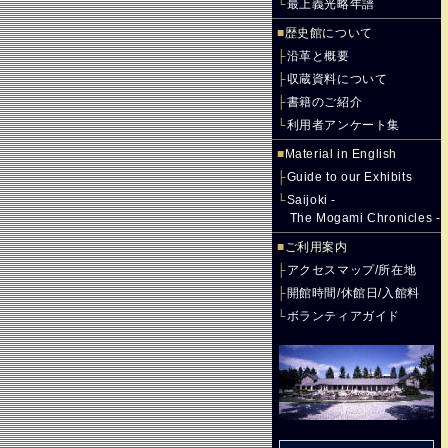
└
最上義光略年譜
■
歴史館について
├
沿革と概要
├
収蔵資料について
├
書籍のご紹介
└
利用者アンケート集
■
Material in English
├
Guide to our Exhibits
└
Saijoki -
The Mogami Chronicles -
■
ご利用案内
├
アクセスマップ/所在地
├
開館時間/休館日/入館料
└
ボランティアガイド