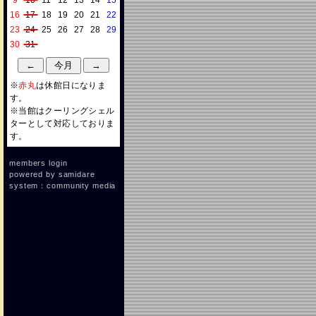
9
10
11
12
13
14
15
16
17
18
19
20
21
22
23
24
25
26
27
28
29
30
31
※
赤丸
は休館日になりま
す。
※当館はクーリングシェル
ターとして対応しておりま
す。
members login
powered by
samidare
system：community media