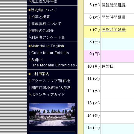
└
最上義光略年譜
5 (水)
開館時間延長
■
歴史館について
├
沿革と概要
6 (木)
開館時間延長
├
収蔵資料について
7 (金)
開館時間延長
├
書籍のご紹介
└
利用者アンケート集
8 (土)
■
Material in English
├
Guide to our Exhibits
9 (日)
└
Saijoki -
The Mogami Chronicles -
10 (月)
休館日
■
ご利用案内
11 (火)
├
アクセスマップ/所在地
├
開館時間/休館日/入館料
12 (水)
└
ボランティアガイド
13 (木)
14 (金)
15 (土)