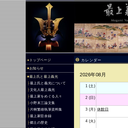
●
トップページ
カレンダー
■
お知らせ
2026年08月
■
最上氏と最上義光
├
最上氏と義光について
1 (土)
├
文化人最上義光
├
最上家をめぐる人々
2 (日)
├
小野末三論文集
3 (月)
休館日
├
片桐繁雄執筆資料集
├
最上家臣余録
4 (火)
├
郷土の歴史