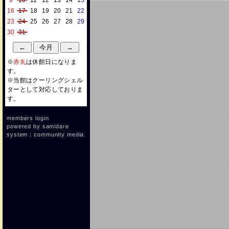
9
10
11
12
13
14
15
16
17
18
19
20
21
22
23
24
25
26
27
28
29
30
31
※
赤丸
は休館日になりま
す。
※当館はクーリングシェル
ターとして対応しておりま
す。
members login
powered by
samidare
system：community media