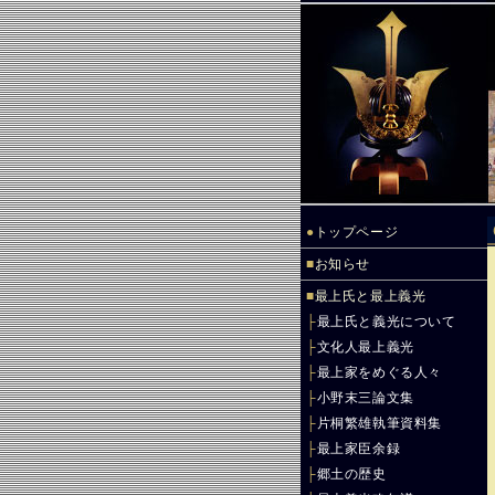
●
トップページ
■
お知らせ
■
最上氏と最上義光
├
最上氏と義光について
├
文化人最上義光
├
最上家をめぐる人々
├
小野末三論文集
├
片桐繁雄執筆資料集
├
最上家臣余録
├
郷土の歴史