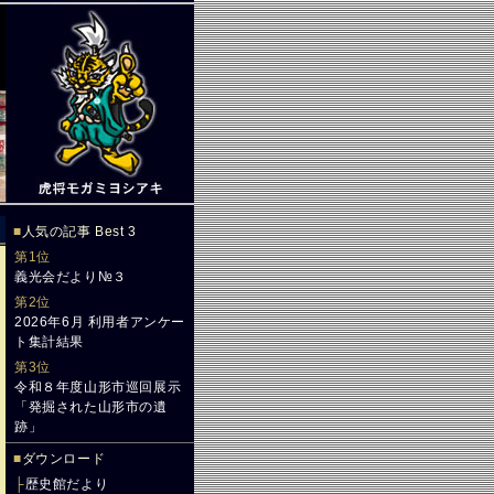
■
人気の記事 Best 3
第1位
義光会だより№３
第2位
2026年6月 利用者アンケー
ト集計結果
第3位
令和８年度山形市巡回展示
「発掘された山形市の遺
跡」
■
ダウンロード
├
歴史館だより