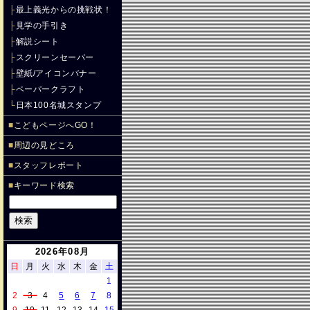
├
最上義光からの挑戦状！
├
見学の手引き
├
解説シート
├
スクリーンセーバー
├
壁紙/アイコンバナー
├
ペーパークラフト
└
日本100名城スタンプ
■
こどもページへGO！
■
周辺の見どころ
■
スタッフレポート
■
キーワード検索
2026年08月
日
月
火
水
木
金
土
1
2
3
4
5
6
7
8