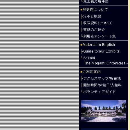
└
最上義光略年譜
■
歴史館について
├
沿革と概要
├
収蔵資料について
├
書籍のご紹介
└
利用者アンケート集
■
Material in English
├
Guide to our Exhibits
└
Saijoki -
The Mogami Chronicles -
■
ご利用案内
├
アクセスマップ/所在地
├
開館時間/休館日/入館料
└
ボランティアガイド