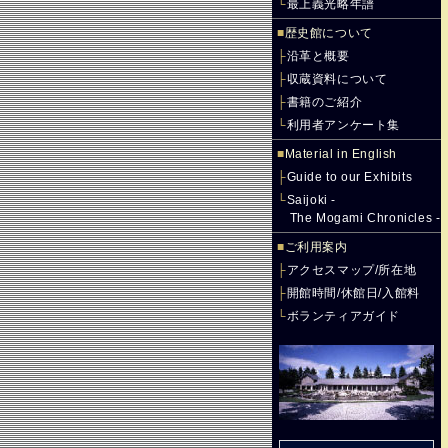
└
最上義光略年譜
■
歴史館について
├
沿革と概要
├
収蔵資料について
├
書籍のご紹介
└
利用者アンケート集
■
Material in English
├
Guide to our Exhibits
└
Saijoki -
The Mogami Chronicles -
■
ご利用案内
├
アクセスマップ/所在地
├
開館時間/休館日/入館料
└
ボランティアガイド