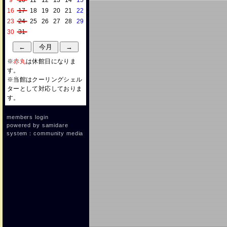
9
10
11
12
13
14
15
16
17
18
19
20
21
22
23
24
25
26
27
28
29
30
31
※
赤丸
は休館日になりま
す。
※当館はクーリングシェル
ターとして対応しておりま
す。
members login
powered by
samidare
system：community media