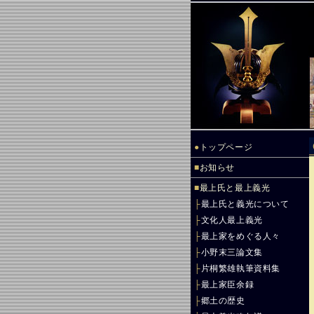
●
トップページ
■
お知らせ
■
最上氏と最上義光
├
最上氏と義光について
├
文化人最上義光
├
最上家をめぐる人々
├
小野末三論文集
├
片桐繁雄執筆資料集
├
最上家臣余録
├
郷土の歴史