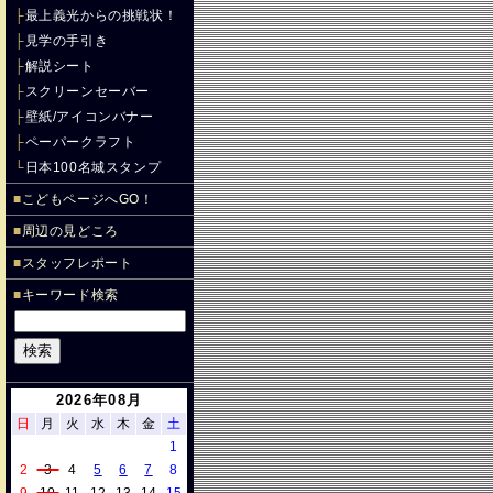
├
最上義光からの挑戦状！
├
見学の手引き
├
解説シート
├
スクリーンセーバー
├
壁紙/アイコンバナー
├
ペーパークラフト
└
日本100名城スタンプ
■
こどもページへGO！
■
周辺の見どころ
■
スタッフレポート
■
キーワード検索
2026年08月
日
月
火
水
木
金
土
1
2
3
4
5
6
7
8