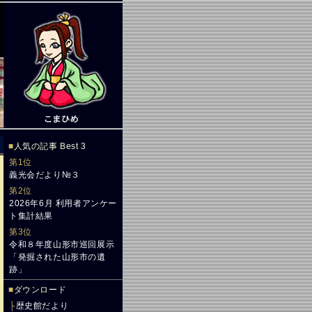
■
人気の記事 Best 3
第1位
義光会だより№３
第2位
2026年6月 利用者アンケー
ト集計結果
第3位
令和８年度山形市巡回展示
「発掘された山形市の遺
跡」
■
ダウンロード
├
歴史館だより