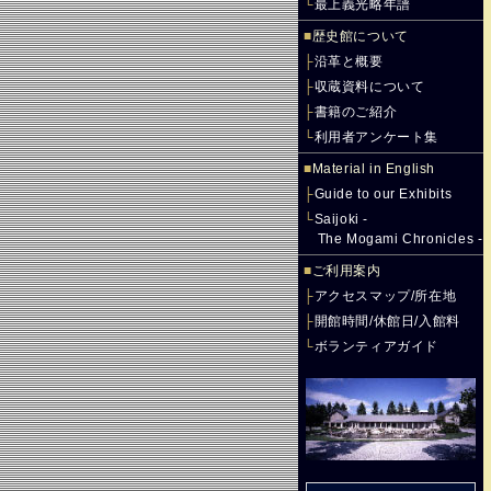
└
最上義光略年譜
■
歴史館について
├
沿革と概要
├
収蔵資料について
├
書籍のご紹介
└
利用者アンケート集
■
Material in English
├
Guide to our Exhibits
└
Saijoki -
The Mogami Chronicles -
■
ご利用案内
├
アクセスマップ/所在地
├
開館時間/休館日/入館料
└
ボランティアガイド