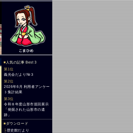
■
人気の記事 Best 3
第1位
義光会だより№３
第2位
2026年6月 利用者アンケー
ト集計結果
第3位
令和８年度山形市巡回展示
「発掘された山形市の遺
跡」
■
ダウンロード
├
歴史館だより