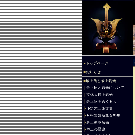
●
トップページ
■
お知らせ
■
最上氏と最上義光
├
最上氏と義光について
├
文化人最上義光
├
最上家をめぐる人々
├
小野末三論文集
├
片桐繁雄執筆資料集
├
最上家臣余録
├
郷土の歴史