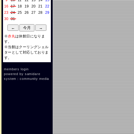
9
10
11
12
13
14
15
16
17
18
19
20
21
22
23
24
25
26
27
28
29
30
31
※
赤丸
は休館日になりま
す。
※当館はクーリングシェル
ターとして対応しておりま
す。
members login
powered by
samidare
system：community media