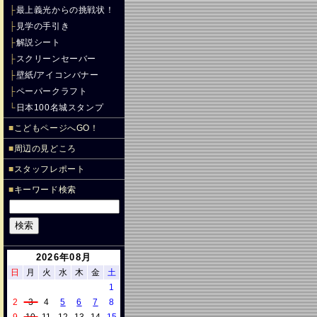
├
最上義光からの挑戦状！
├
見学の手引き
├
解説シート
├
スクリーンセーバー
├
壁紙/アイコンバナー
├
ペーパークラフト
└
日本100名城スタンプ
■
こどもページへGO！
■
周辺の見どころ
■
スタッフレポート
■
キーワード検索
2026年08月
日
月
火
水
木
金
土
1
2
3
4
5
6
7
8