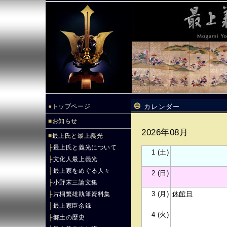
●
トップページ
カレンダー
■
お知らせ
2026年08月
■
最上氏と最上義光
├
最上氏と義光について
1 (土)
├
文化人最上義光
├
最上家をめぐる人々
2 (日)
├
小野末三論文集
3 (月)
休館日
├
片桐繁雄執筆資料集
├
最上家臣余録
4 (火)
├
郷土の歴史