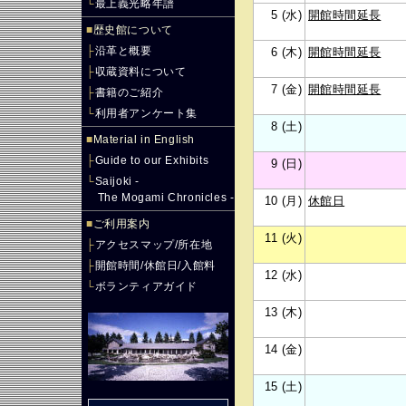
└
最上義光略年譜
5 (水)
開館時間延長
■
歴史館について
├
沿革と概要
6 (木)
開館時間延長
├
収蔵資料について
7 (金)
開館時間延長
├
書籍のご紹介
└
利用者アンケート集
8 (土)
■
Material in English
├
Guide to our Exhibits
9 (日)
└
Saijoki -
The Mogami Chronicles -
10 (月)
休館日
■
ご利用案内
11 (火)
├
アクセスマップ/所在地
├
開館時間/休館日/入館料
12 (水)
└
ボランティアガイド
13 (木)
14 (金)
15 (土)