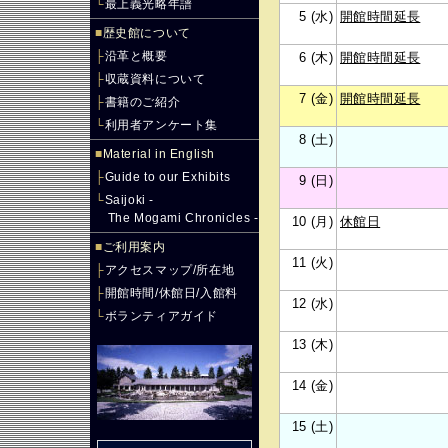
└
最上義光略年譜
5 (水)
開館時間延長
■
歴史館について
├
沿革と概要
6 (木)
開館時間延長
├
収蔵資料について
7 (金)
開館時間延長
├
書籍のご紹介
└
利用者アンケート集
8 (土)
■
Material in English
├
Guide to our Exhibits
9 (日)
└
Saijoki -
The Mogami Chronicles -
10 (月)
休館日
■
ご利用案内
11 (火)
├
アクセスマップ/所在地
├
開館時間/休館日/入館料
12 (水)
└
ボランティアガイド
13 (木)
14 (金)
15 (土)