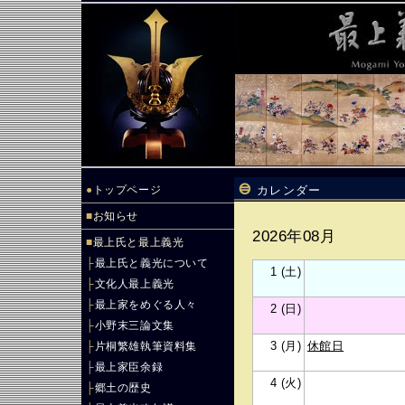
●
トップページ
カレンダー
■
お知らせ
2026年08月
■
最上氏と最上義光
├
最上氏と義光について
1 (土)
├
文化人最上義光
├
最上家をめぐる人々
2 (日)
├
小野末三論文集
3 (月)
休館日
├
片桐繁雄執筆資料集
├
最上家臣余録
4 (火)
├
郷土の歴史