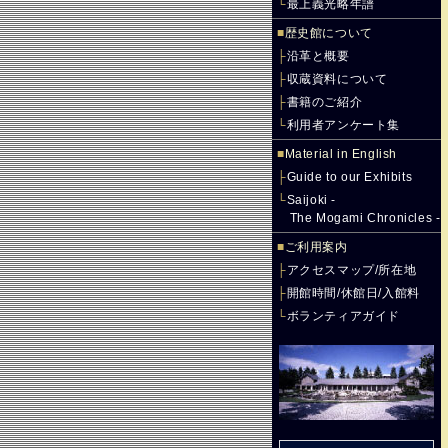
└
最上義光略年譜
■
歴史館について
├
沿革と概要
├
収蔵資料について
├
書籍のご紹介
└
利用者アンケート集
■
Material in English
├
Guide to our Exhibits
└
Saijoki -
The Mogami Chronicles -
■
ご利用案内
├
アクセスマップ/所在地
├
開館時間/休館日/入館料
└
ボランティアガイド