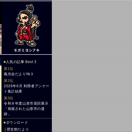
■
人気の記事 Best 3
第1位
義光会だより№３
第2位
2026年6月 利用者アンケー
ト集計結果
第3位
令和８年度山形市巡回展示
「発掘された山形市の遺
跡」
■
ダウンロード
├
歴史館だより