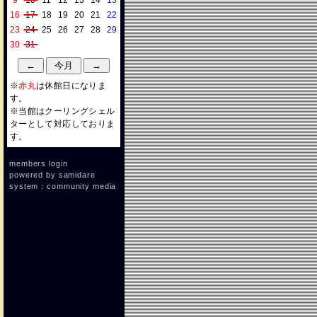
9
10
11
12
13
14
15
16
17
18
19
20
21
22
23
24
25
26
27
28
29
30
31
※
赤丸
は休館日になりま
す。
※当館はクーリングシェル
ターとして対応しておりま
す。
members login
powered by
samidare
system：community media