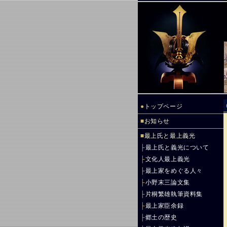
●
トップページ
■
お知らせ
■
最上氏と最上義光
├
最上氏と義光について
├
文化人最上義光
├
最上家をめぐる人々
├
小野末三論文集
├
片桐繁雄執筆資料集
├
最上家臣余録
├
郷土の歴史