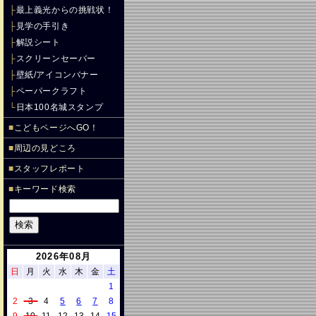
├
最上義光からの挑戦状！
├
見学の手引き
├
解説シート
├
スクリーンセーバー
├
壁紙/アイコンバナー
├
ペーパークラフト
└
日本100名城スタンプ
■
こどもページへGO！
■
周辺の見どころ
■
スタッフレポート
■
キーワード検索
2026年08月
日
月
火
水
木
金
土
1
2
3
4
5
6
7
8