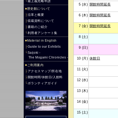
└
最上義光略年譜
5 (水)
開館時間延長
■
歴史館について
├
沿革と概要
6 (木)
開館時間延長
├
収蔵資料について
7 (金)
開館時間延長
├
書籍のご紹介
└
利用者アンケート集
8 (土)
■
Material in English
├
Guide to our Exhibits
9 (日)
└
Saijoki -
The Mogami Chronicles -
10 (月)
休館日
■
ご利用案内
11 (火)
├
アクセスマップ/所在地
├
開館時間/休館日/入館料
12 (水)
└
ボランティアガイド
13 (木)
14 (金)
15 (土)