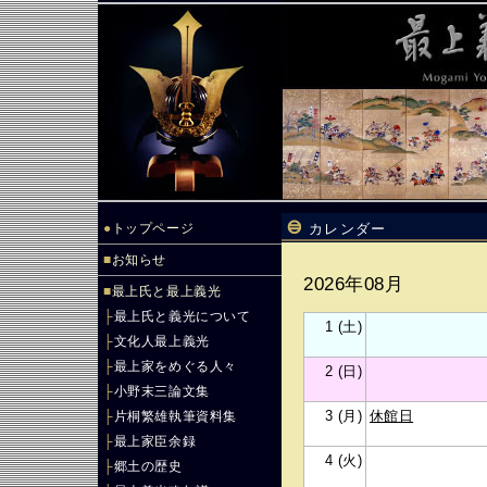
●
トップページ
カレンダー
■
お知らせ
2026年08月
■
最上氏と最上義光
├
最上氏と義光について
1 (土)
├
文化人最上義光
├
最上家をめぐる人々
2 (日)
├
小野末三論文集
3 (月)
休館日
├
片桐繁雄執筆資料集
├
最上家臣余録
4 (火)
├
郷土の歴史